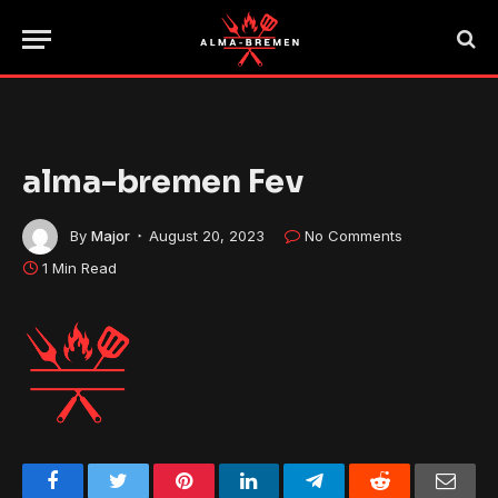
alma-bremen Fev
By
Major
August 20, 2023
No Comments
1 Min Read
Facebook
Twitter
Pinterest
LinkedIn
Telegram
Reddit
Emai